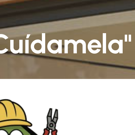
"Cuídamela"