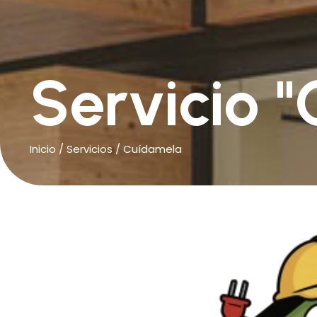
Servicio 
Inicio
/
Servicios
/
Cuídamela