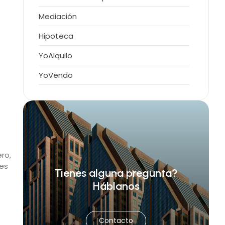
Mediación
Hipoteca
YoAlquilo
YoVendo
ero,
les
Tienes alguna pregunta?
Háblanos
Contacto