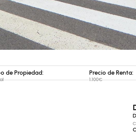
po de Propiedad:
Precio de Renta:
al
1.100€
D
C
C