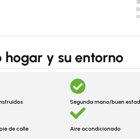
2
D
c
 hogar y su entorno
nstruidos
Segunda mano/buen esta
pie de calle
Aire acondicionado