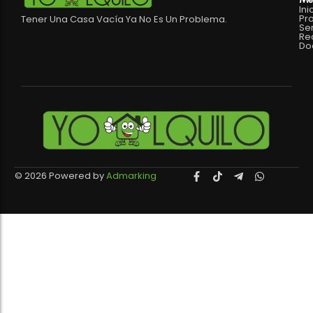
Ini
Pr
Tener Una Casa Vacía Ya No Es Un Problema.
Ser
Re
Do
© 2026 Powered by
Admarking