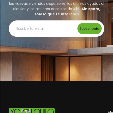
las nuevas viviendas disponibles, las últimas ayudas al
alquiler y los mejores consejos de Alki.
¡Sin spam,
solo lo que te interesa!
Subscribete
Me