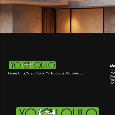
Me
Ini
Pr
Tener Una Casa Vacía Ya No Es Un Problema.
Ser
Re
Do